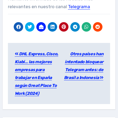
relevantes en nuestro canal
Telegrama
Post
DHL Express, Cisco,
Otros países han
navigation
Kiabi… las mejores
intentado bloquear
empresas para
Telegram antes: de
trabajar en España
Brasil a Indonesia
según Great Place To
Work (2024)