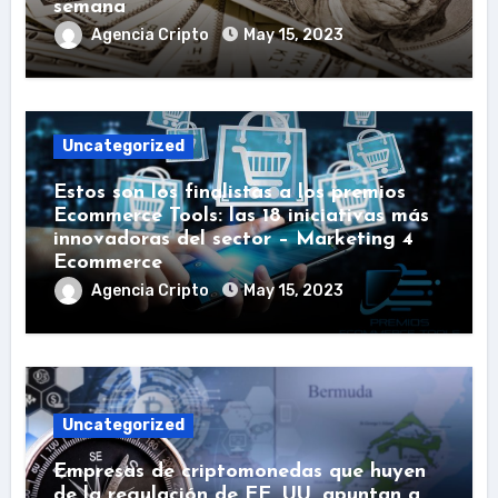
semana
Agencia Cripto
May 15, 2023
Uncategorized
Estos son los finalistas a los premios
Ecommerce Tools: las 18 iniciativas más
innovadoras del sector – Marketing 4
Ecommerce
Agencia Cripto
May 15, 2023
Uncategorized
Empresas de criptomonedas que huyen
de la regulación de EE. UU. apuntan a