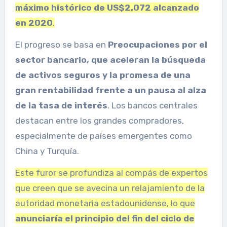
máximo histórico de US$2.072 alcanzado
en 2020
.
El progreso se basa en
Preocupaciones por el
sector bancario, que aceleran la búsqueda
de activos seguros
y la promesa de una
gran rentabilidad frente a un
pausa al alza
de la tasa de interés
. Los bancos centrales
destacan entre los grandes compradores,
especialmente de países emergentes como
China y Turquía.
Este furor se profundiza al compás de expertos
que creen que se avecina un relajamiento de la
autoridad monetaria estadounidense, lo que
anunciaría el principio del fin del ciclo de