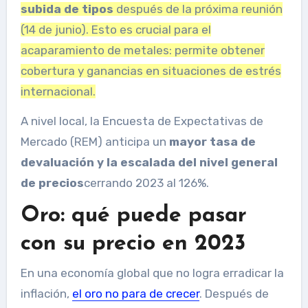
subida de tipos
después de la próxima reunión
(14 de junio). Esto es crucial para el
acaparamiento de metales: permite obtener
cobertura y ganancias en situaciones de estrés
internacional.
A nivel local, la Encuesta de Expectativas de
Mercado (REM) anticipa un
mayor tasa de
devaluación y la escalada del nivel general
de precios
cerrando 2023 al 126%.
Oro: qué puede pasar
con su precio en 2023
En una economía global que no logra erradicar la
inflación,
el oro no para de crecer
. Después de