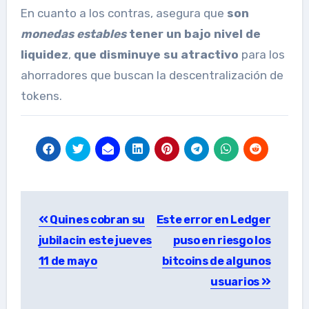
En cuanto a los contras, asegura que
son
monedas estables
tener un bajo nivel de
liquidez
,
que disminuye su atractivo
para los
ahorradores que buscan la descentralización de
tokens.
Post
Quines cobran su
Este error en Ledger
navigation
jubilacin este jueves
puso en riesgo los
11 de mayo
bitcoins de algunos
usuarios