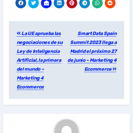
Post
La UE aprueba las
Smart Data Spain
navigation
negociaciones de su
Summit 2023 llega a
Ley de Inteligencia
Madrid el próximo 27
Artificial, la primera
de junio – Marketing 4
del mundo –
Ecommerce
Marketing 4
Ecommerce