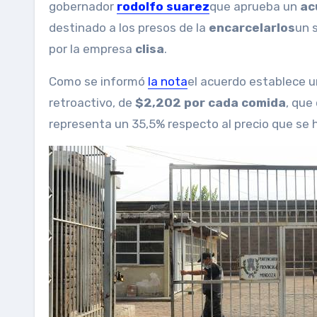
gobernador
rodolfo suarez
que aprueba un
ac
destinado a los presos de la
encarcelarlos
un 
por la empresa
clisa
.
Como se informó
la nota
el acuerdo establece un
retroactivo, de
$2,202 por cada comida
, que
representa un 35,5% respecto al precio que se h