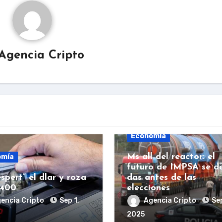
Agencia Cripto
Economía
Ms all del reactor: el
omía
futuro de IMPSA se d
spert” el dlar y roza
das antes de las
.400
elecciones
encia Cripto
Sep 1,
Agencia Cripto
Sep
2025