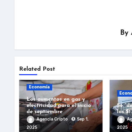
By
Related Post
Economía
Econ
Los aumentos en gas y
electricidad para el inicio
Se “de
de septiembre
los $1
Agencia Cripto
Sep 1,
Ag
2025
2025