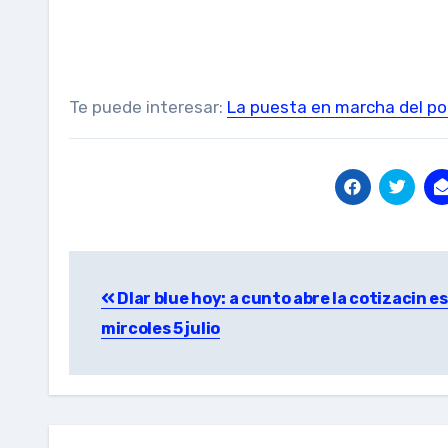
Te puede interesar:
La puesta en marcha del pol
Post
Dlar blue hoy: a cunto abre la cotizacin e
navigation
mircoles 5 julio