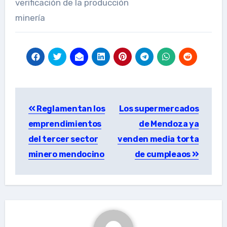
verificación de la producción
minería
Post
Reglamentan los
Los supermercados
navigation
emprendimientos
de Mendoza ya
del tercer sector
venden media torta
minero mendocino
de cumpleaos