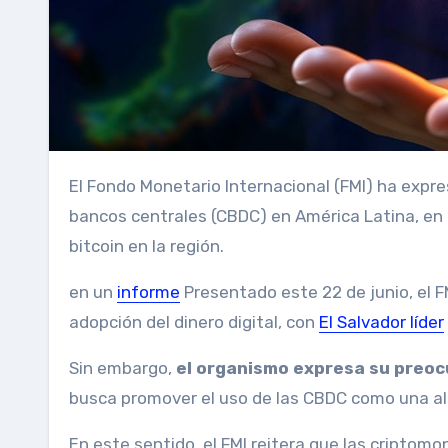
El Fondo Monetario Internacional (FMI) ha expresado interés en promover el uso de monedas digitales de
bancos centrales (CBDC) en América Latina, en u
bitcoin en la región.
en un
informe
Presentado este 22 de junio, el F
adopción del dinero digital, con
El Salvador líder
Sin embargo,
el organismo expresa su preo
busca promover el uso de las CBDC como una alt
En este sentido, el FMI reitera que las criptom