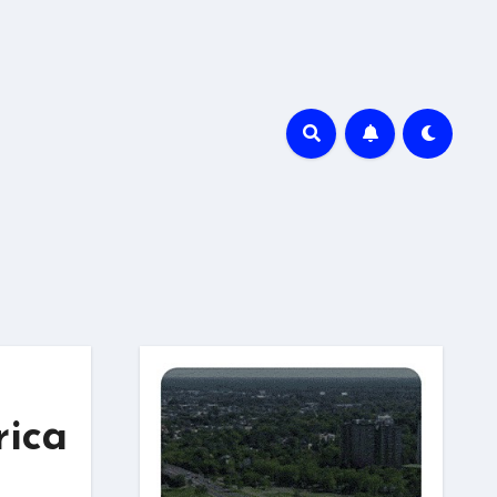
r
rica