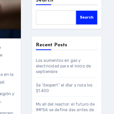
Search
Search
Recent Posts
de
Los aumentos en gas y
electricidad para el inicio de
septiembre
a en la
al.
Se “despert” el dlar y roza los
$1.400
región y
.
Ms all del reactor: el futuro de
IMPSA se define das antes de
carecen