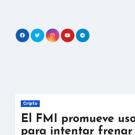
Skip
to
content
Cripto
El FMI promueve us
para intentar frenar