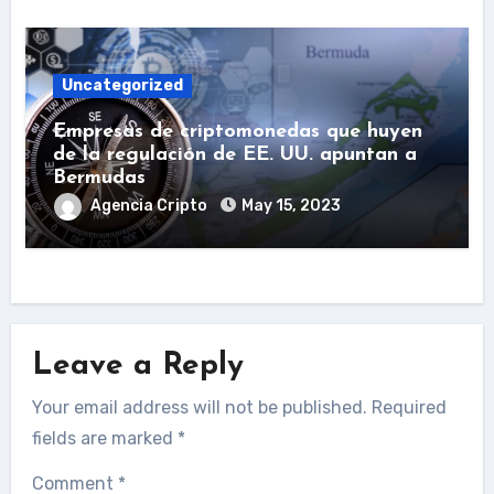
Uncategorized
Empresas de criptomonedas que huyen
de la regulación de EE. UU. apuntan a
Bermudas
Agencia Cripto
May 15, 2023
Leave a Reply
Your email address will not be published.
Required
fields are marked
*
Comment
*