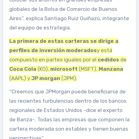
globales de la Bolsa de Comercio de Buenos
Aires”, explica Santiago Ruiz Guiñazú, integrante
del equipo de estrategia.
La primera de estas carteras se dirige a
perfiles de inversión moderados
y está
compuesto en partes iguales por el
cedidos
de
Coca Cola
(KO),
microsoft
(MSFT),
Manzana
(AAPL) y
JP
morgan
(JPM).
“Creemos que JPMorgan puede beneficiarse de
las recientes turbulencias dentro de los bancos
regionales de Estados Unidos -dice el experto
de Banza-. Todas las empresas que componen la
cartera moderada son estables y tienen buenas
perspectivas”.