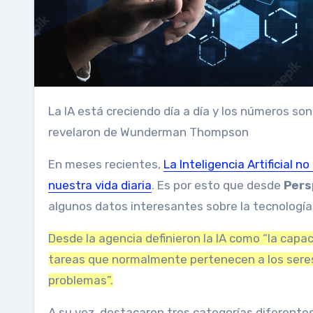
La IA está creciendo día a día y los números son cada vez más impresionantes. A continuación, los datos que
revelaron de Wunderman Thompson
En meses recientes,
La Inteligencia Artificial n
nuestra vida diaria
. Es por esto que desde
Pers
algunos datos interesantes sobre la tecnologí
Desde la agencia definieron la IA como “la capa
tareas que normalmente pertenecen a los seres 
problemas”.
A su vez, destacaron tres categorías diferentes 