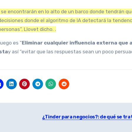
 se encontrarán en lo alto de un barco donde tendrán qu
decisiones donde el algoritmo de IA detectará la tendenc
rsonas”, Llovet dicho. .
juego es “
Eliminar cualquier influencia externa que 
ista
y así “evitar que las respuestas sean un poco persua
¿Tinder para negocios?: de qué se tra