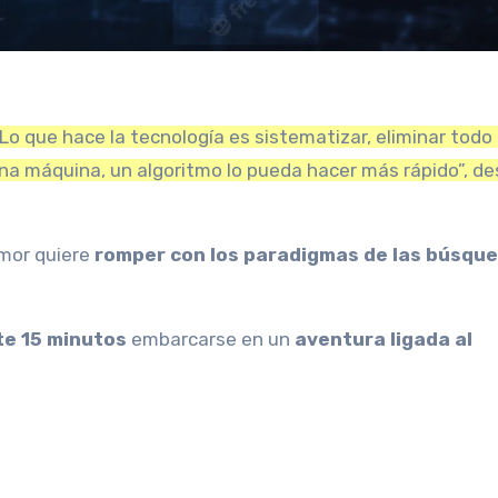
. Lo que hace la tecnología es sistematizar, eliminar todo
una máquina, un algoritmo lo pueda hacer más rápido”, d
amor quiere
romper con los paradigmas de las búsqu
e 15 minutos
embarcarse en un
aventura ligada al