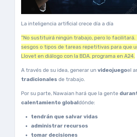
La inteligencia artificial crece día a día
“No sustituirá ningún trabajo, pero lo facilitará
sesgos o tipos de tareas repetitivas para que 
Llovet en diálogo con la BDA. programa en A24.
A través de su idea, generar un
videojuego
el 
tradicionales
de trabajo.
Por su parte, Nawaian hará que la gente
durant
calentamiento global
dónde:
tendrán que salvar vidas
administrar recursos
tomar decisiones