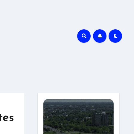
r
tes