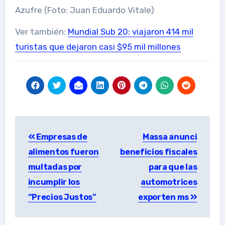
Azufre (Foto: Juan Eduardo Vitale)
Ver también:
Mundial Sub 20: viajaron 414 mil
turistas que dejaron casi $95 mil millones
Post
Empresas de
Massa anunci
navigation
alimentos fueron
beneficios fiscales
multadas por
para que las
incumplir los
automotrices
“Precios Justos”
exporten ms