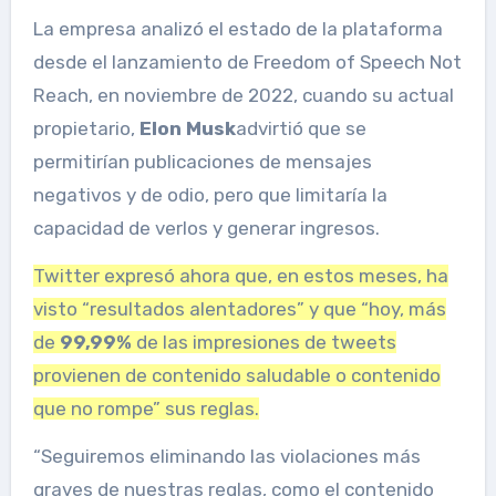
La empresa analizó el estado de la plataforma
desde el lanzamiento de Freedom of Speech Not
Reach, en noviembre de 2022, cuando su actual
propietario,
Elon Musk
advirtió que se
permitirían publicaciones de mensajes
negativos y de odio, pero que limitaría la
capacidad de verlos y generar ingresos.
Twitter expresó ahora que, en estos meses, ha
visto “resultados alentadores” y que “hoy, más
de
99,99%
de las impresiones de tweets
provienen de contenido saludable o contenido
que no rompe” sus reglas.
“Seguiremos eliminando las violaciones más
graves de nuestras reglas, como el contenido