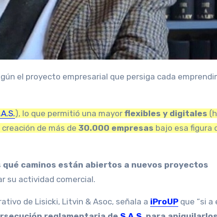
.A.S.
), lo que permitió una mayor
flexibles y digitales
(
la creación de más de
30.000 empresas
bajo esa figura
s
qué caminos están abiertos a nuevos proyectos
r su actividad comercial.
ivo de Lisicki, Litvin & Asoc, señala a
iProUP
que “si a
rsecución reglamentaria de
S.A.S.
para aniquilarlo