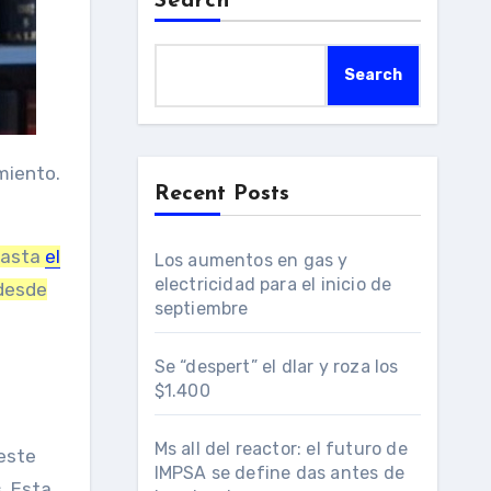
Search
Search
Recent Posts
hasta
el
Los aumentos en gas y
electricidad para el inicio de
 desde
septiembre
Se “despert” el dlar y roza los
$1.400
Ms all del reactor: el futuro de
 este
IMPSA se define das antes de
s
. Esta