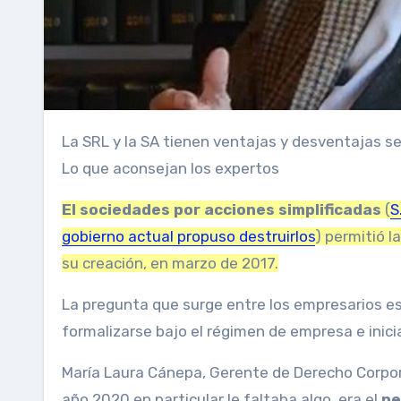
La SRL y la SA tienen ventajas y desventajas según el proyecto empresarial que persiga cada emprendimiento.
Lo que aconsejan los expertos
El
sociedades por acciones simplificadas
(
S
gobierno actual propuso destruirlos
) permitió 
su creación, en marzo de 2017.
La pregunta que surge entre los empresarios e
formalizarse bajo el régimen de empresa e inicia
María Laura Cánepa, Gerente de Derecho Corporat
año 2020 en particular le faltaba algo, era el
pe