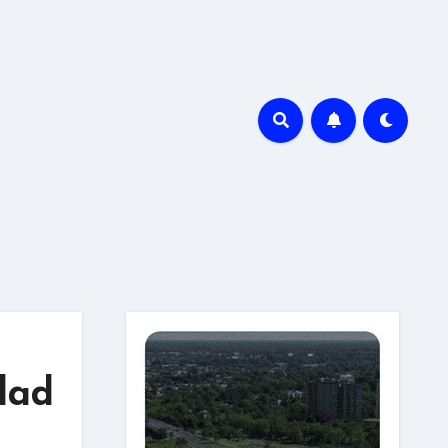
r
dad