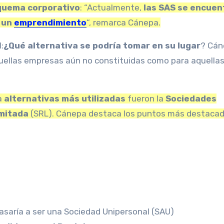
quema corporativo
: “Actualmente,
las SAS se encuen
e un
emprendimiento
“, remarca Cánepa.
:
¿Qué alternativa se podría tomar en su lugar
? Cán
quellas empresas aún no constituidas como para aquella
a
alternativas más utilizadas
fueron la
Sociedades
imitada
(SRL). Cánepa destaca los puntos más destaca
pasaría a ser una Sociedad Unipersonal (SAU)