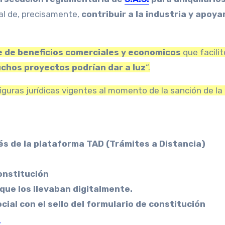
pal de, precisamente,
contribuir a la industria y apoyar
 de beneficios comerciales y economicos
que facilit
chos proyectos podrían dar a luz
“.
figuras jurídicas vigentes al momento de la sanción de la
és de la plataforma TAD (Trámites a Distancia)
onstitución
 que los llevaban digitalmente.
ocial con el sello del formulario de constitución