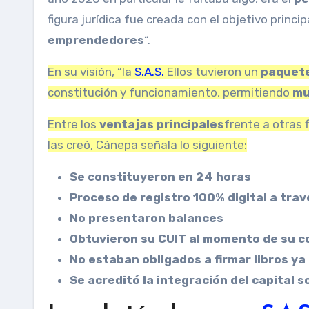
figura jurídica fue creada con el objetivo princi
emprendedores
“.
En su visión, “la
S.A.S.
Ellos tuvieron un
paquete
constitución y funcionamiento, permitiendo
mu
Entre los
ventajas principales
frente a otras 
las creó, Cánepa señala lo siguiente:
Se constituyeron en 24 horas
Proceso de registro 100% digital a trav
No presentaron balances
Obtuvieron su CUIT al momento de su c
No estaban obligados a firmar libros ya
Se acreditó la integración del capital s