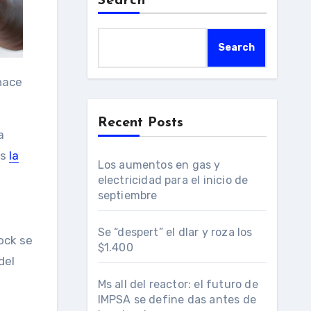
Search
Search
Recent Posts
a
es
la
Los aumentos en gas y
electricidad para el inicio de
septiembre
Se “despert” el dlar y roza los
ock se
$1.400
del
Ms all del reactor: el futuro de
IMPSA se define das antes de