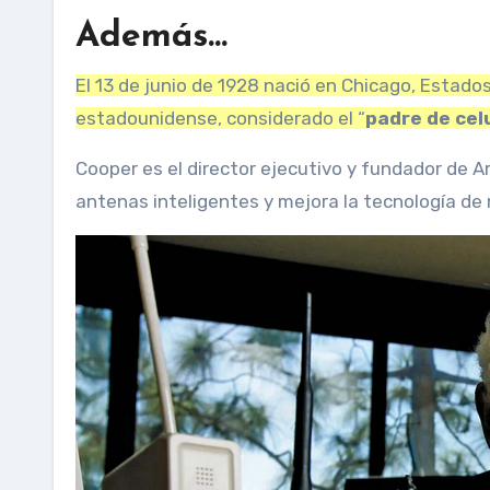
Además…
El 13 de junio de 1928 nació en Chicago, Estado
estadounidense, considerado el “
padre de cel
Cooper es el director ejecutivo y fundador de 
antenas inteligentes y mejora la tecnología de 