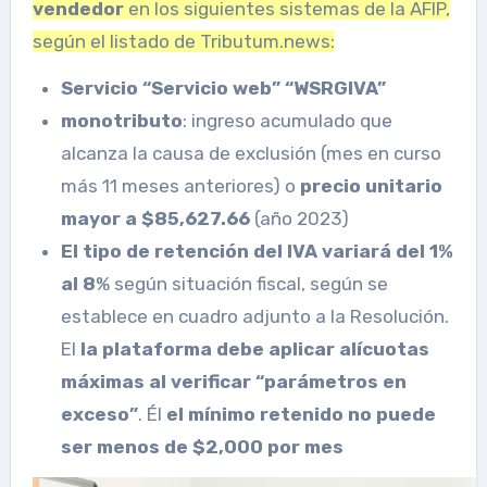
vendedor
en los siguientes sistemas de la AFIP,
según el listado de Tributum.news:
Servicio “Servicio web” “WSRGIVA”
monotributo
: ingreso acumulado que
alcanza la causa de exclusión (mes en curso
más 11 meses anteriores) o
precio unitario
mayor a $85,627.66
(año 2023)
El tipo de retención del IVA variará del 1%
al 8
% según situación fiscal, según se
establece en cuadro adjunto a la Resolución.
El
la plataforma debe aplicar alícuotas
máximas al verificar “parámetros en
exceso”
. Él
el mínimo retenido no puede
ser menos de $2,000 por mes