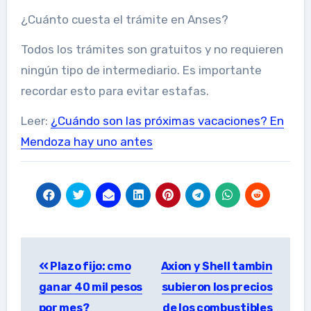
¿Cuánto cuesta el trámite en Anses?
Todos los trámites son gratuitos y no requieren
ningún tipo de intermediario. Es importante
recordar esto para evitar estafas.
Leer:
¿Cuándo son las próximas vacaciones? En
Mendoza hay uno antes
Post
Plazo fijo: cmo
Axion y Shell tambin
navigation
ganar 40 mil pesos
subieron los precios
por mes?
de los combustibles