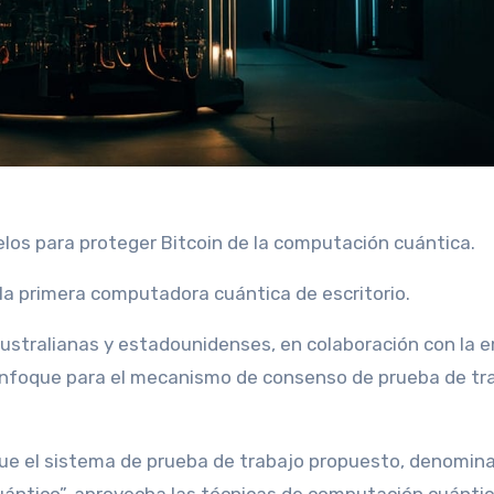
los para proteger Bitcoin de la computación cuántica.
 la primera computadora cuántica de escritorio.
enfoque para el mecanismo de consenso de prueba de tr
 que el sistema de prueba de trabajo propuesto, denomin