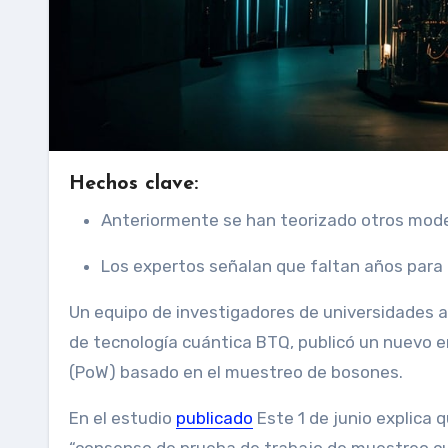
Hechos clave:
Anteriormente se han teorizado otros mode
Los expertos señalan que faltan años para
Un equipo de investigadores de universidades australianas y estadounidenses, en colaboración con la empresa
de tecnología cuántica BTQ, publicó un nuevo 
(PoW) basado en el muestreo de bosones.
En el estudio
publicado
Este 1 de junio explica