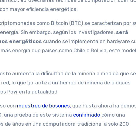
ántico”, aprovecha las técnicas de computación cuántic
con mayor eficiencia energética.
 criptomonedas como Bitcoin (BTC) se caracterizan por s
energía. Sin embargo, según los investigadores,
será
nos energéticos
cuando se implementa en hardware cu
más energía que países como Chile o Bolivia, este mode
esto aumenta la dificultad de la minería a medida que se
red, lo que garantiza un tiempo de minería de bloques
mos PoW en la actualidad.
nso con
muestreo de bosones,
que hasta ahora ha demo
20, una prueba de este sistema
confirmado
cómo una
s de años en una computadora tradicional a solo 200