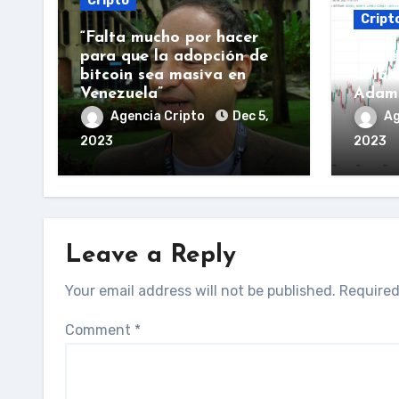
Cripto
Cript
“Falta mucho por hacer
para que la adopción de
«Ethe
bitcoin sea masiva en
dólar
Venezuela”
Adam
Agencia Cripto
Dec 5,
Ag
2023
2023
Leave a Reply
Your email address will not be published.
Required
Comment
*