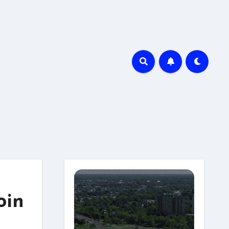
r
oin