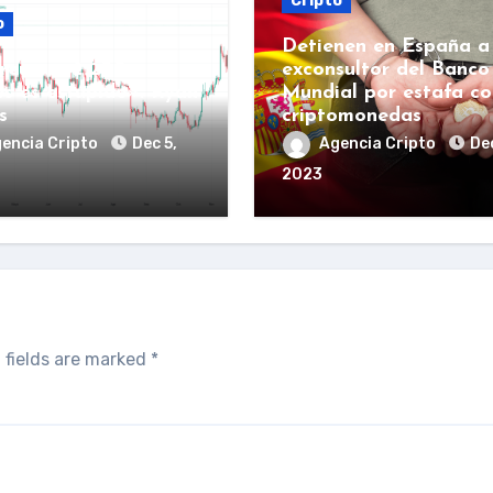
Cripto
o
Detienen en España a
reum a 2.200
exconsultor del Banco
es es estúpido»: Ryan
Mundial por estafa co
s
criptomonedas
encia Cripto
Dec 5,
Agencia Cripto
Dec
2023
 fields are marked
*