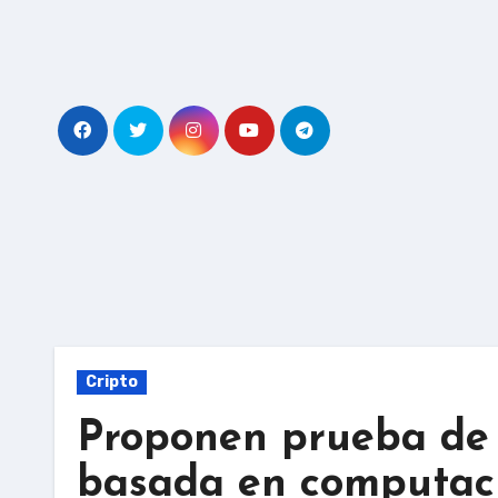
Skip
to
content
Cripto
Proponen prueba de 
basada en computaci