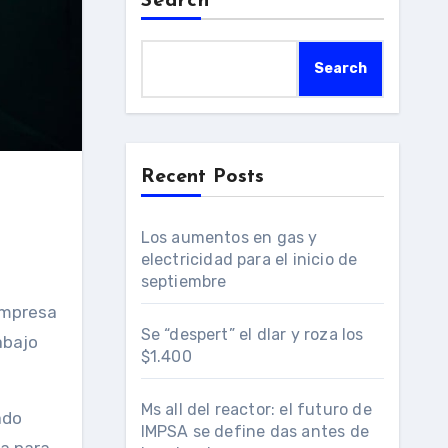
Search
Search
Recent Posts
Los aumentos en gas y
electricidad para el inicio de
septiembre
Se “despert” el dlar y roza los
abajo
$1.400
Ms all del reactor: el futuro de
ado
IMPSA se define das antes de