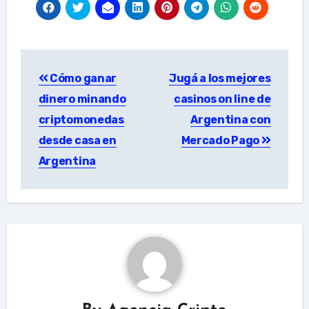
Post
Cómo ganar
Jugá a los mejores
navigation
dinero minando
casinos on line de
criptomonedas
Argentina con
desde casa en
Mercado Pago
Argentina