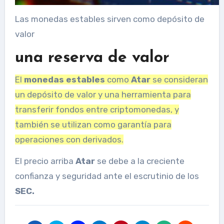
Las monedas estables sirven como depósito de
valor
una reserva de valor
El
monedas estables
como
Atar
se consideran
un depósito de valor y una herramienta para
transferir fondos entre criptomonedas, y
también se utilizan como garantía para
operaciones con derivados.
El precio
arriba
Atar
se debe a la creciente
confianza y seguridad ante el escrutinio de los
SEC.