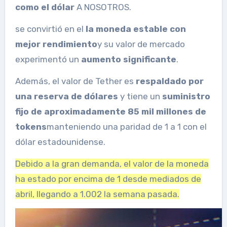
como el dólar
A NOSOTROS.
se convirtió en el
la moneda estable con
mejor rendimiento
y su valor de mercado
experimentó un
aumento significante
.
Además, el valor de Tether es
respaldado por
una reserva de dólares
y tiene un
suministro
fijo de aproximadamente 85 mil millones de
tokens
manteniendo una paridad de 1 a 1 con el
dólar estadounidense.
Debido a la gran demanda, el valor de la moneda
ha estado por encima de 1 desde mediados de
abril, llegando a 1.002 la semana pasada.