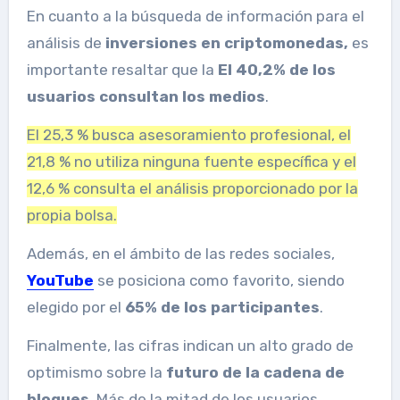
En cuanto a la búsqueda de información para el
análisis de
inversiones en criptomonedas,
es
importante resaltar que la
El 40,2% de los
usuarios consultan los medios
.
El 25,3 % busca asesoramiento profesional, el
21,8 % no utiliza ninguna fuente específica y el
12,6 % consulta el análisis proporcionado por la
propia bolsa.
Además, en el ámbito de las redes sociales,
YouTube
se posiciona como favorito, siendo
elegido por el
65% de los participantes
.
Finalmente, las cifras indican un alto grado de
optimismo sobre la
futuro de la cadena de
bloques
.
Más de la mitad de los usuarios