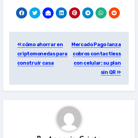
Post
cómo ahorrar en
Mercado Pago lanza
navigation
criptomonedas para
cobros contactless
construir casa
con celular: su plan
sin QR