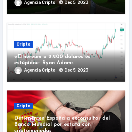
Agencia Cripto
Dec 5, 2023
Cripto
«Ethereum a 2.200 dólares es
estúpido»: Ryan Adams
Agencia Cripto
Dec 5, 2023
Cripto
Detienen en España a exconsultor del
Banco Mundial por estafa con
criptomonedas