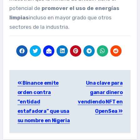
potencial de
promover el uso de energías
limpias
incluso en mayor grado que otros
sectores de la industria.
Post
Binance emite
Una clave para
navigation
orden contra
ganar dinero
“entidad
vendiendo NFT en
estafadora” que usa
OpenSea
su nombre en Nigeria