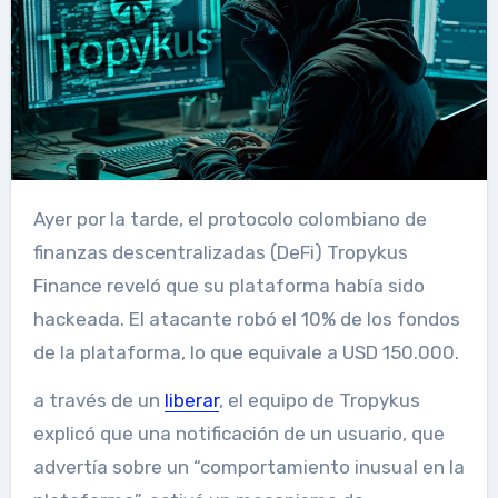
Ayer por la tarde, el protocolo colombiano de
finanzas descentralizadas (DeFi) Tropykus
Finance reveló que su plataforma había sido
hackeada. El atacante robó el 10% de los fondos
de la plataforma, lo que equivale a USD 150.000.
a través de un
liberar
, el equipo de Tropykus
explicó que una notificación de un usuario, que
advertía sobre un “comportamiento inusual en la