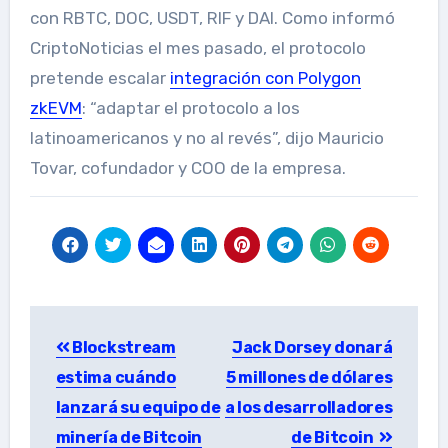
con RBTC, DOC, USDT, RIF y DAI. Como informó
CriptoNoticias el mes pasado, el protocolo
pretende escalar
integración con Polygon
zkEVM
: “adaptar el protocolo a los
latinoamericanos y no al revés”, dijo Mauricio
Tovar, cofundador y COO de la empresa.
Post
Blockstream
Jack Dorsey donará
navigation
estima cuándo
5 millones de dólares
lanzará su equipo de
a los desarrolladores
minería de Bitcoin
de Bitcoin