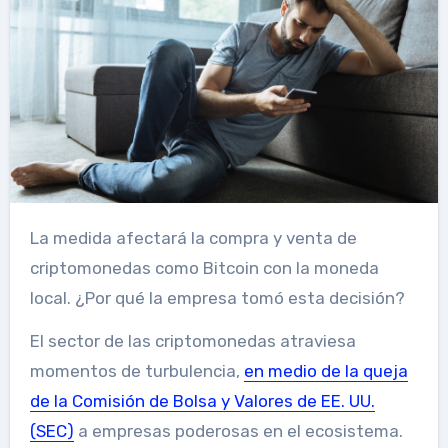
La medida afectará la compra y venta de
criptomonedas como Bitcoin con la moneda
local. ¿Por qué la empresa tomó esta decisión?
El sector de las criptomonedas atraviesa
momentos de turbulencia,
en medio de la queja
de la Comisión de Bolsa y Valores de EE. UU.
(SEC)
a empresas poderosas en el ecosistema.