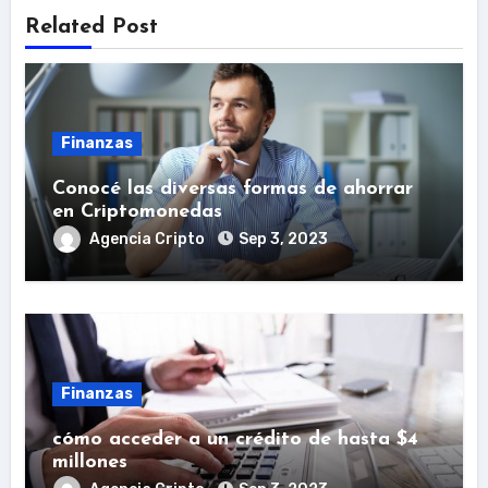
Related Post
Finanzas
Conocé las diversas formas de ahorrar
en Criptomonedas
Agencia Cripto
Sep 3, 2023
Finanzas
cómo acceder a un crédito de hasta $4
millones