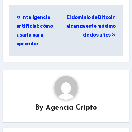
Post
Inteligencia
El dominio de Bitcoin
navigation
artificial: cómo
alcanza este máximo
usarla para
de dos años
aprender
By
Agencia Cripto