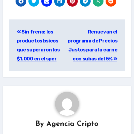
Post
Sin freno: los
Renuevan el
navigation
productos bsicos
programa de Precios
que superaron los
Justos para la carne
$1.000 en el sper
con subas del 5%
By
Agencia Cripto