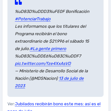
%uD83D%uDDD3%uFE0F Bonificación
#PotenciarTrabajo
Les informamos que los titulares del
Programa recibirán el bono
extraordinario de $21.996 el sábado 15
de julio.
#La gente primero
%uD83C%uDDE6%uD83C%uDDF7
pic.twitter.com/fze4XxAsVD
— Ministerio de Desarrollo Social de la
Nación (@MDSNacion)
13 de julio de
2023
Ver:
Jubilados recibirán bono este mes: así es el