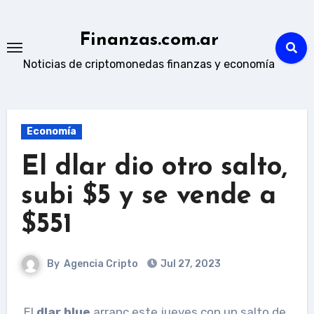
Skip
to
Finanzas.com.ar
content
Noticias de criptomonedas finanzas y economía
Economía
El dlar dio otro salto,
subi $5 y se vende a
$551
By
Agencia Cripto
Jul 27, 2023
El
dlar blue
arranc este jueves con un salto de