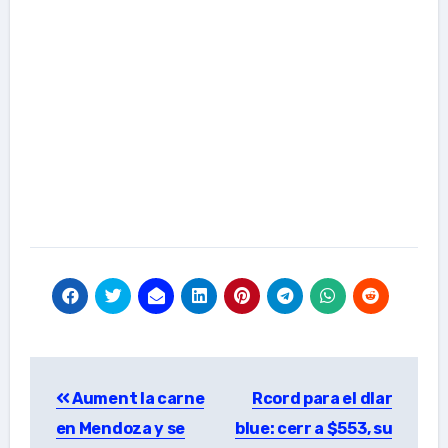
Post
Aument la carne
Rcord para el dlar
navigation
en Mendoza y se
blue: cerr a $553, su