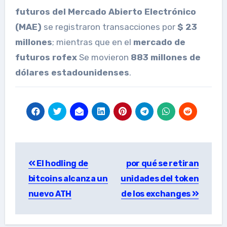
futuros del Mercado Abierto Electrónico
(MAE)
se registraron transacciones por
$ 23
millones
; mientras que en el
mercado de
futuros rofex
Se movieron
883 millones de
dólares estadounidenses
.
Post
El hodling de
por qué se retiran
navigation
bitcoins alcanza un
unidades del token
nuevo ATH
de los exchanges