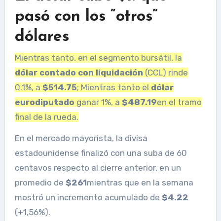
pasó con los “otros”
dólares
Mientras tanto, en el segmento bursátil, la
dólar contado con liquidación
(CCL) rinde
0.1%, a
$514.75
; Mientras tanto el
dólar
eurodiputado
ganar 1%, a
$487.19
en el tramo
final de la rueda.
En el mercado mayorista, la divisa
estadounidense finalizó con una suba de 60
centavos respecto al cierre anterior, en un
promedio de
$261
mientras que en la semana
mostró un incremento acumulado de
$4.22
(+1,56%).