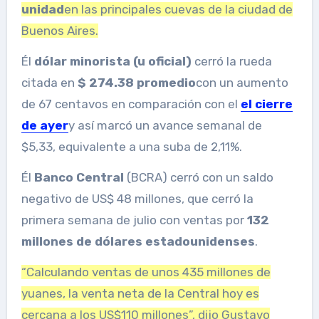
unidad
en las principales cuevas de la ciudad de
Buenos Aires.
Él
dólar minorista
(u oficial)
cerró la rueda
citada en
$ 274.38 promedio
con un aumento
de 67 centavos en comparación con el
el cierre
de ayer
y así marcó un avance semanal de
$5,33, equivalente a una suba de 2,11%.
Él
Banco Central
(BCRA) cerró con un saldo
negativo de US$ 48 millones, que cerró la
primera semana de julio con ventas por
132
millones de dólares estadounidenses
.
“Calculando ventas de unos 435 millones de
yuanes, la venta neta de la Central hoy es
cercana a los US$110 millones”, dijo Gustavo