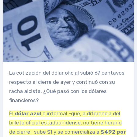
La cotización del dólar oficial subió 67 centavos
respecto al cierre de ayer y continuó con su
racha alcista. ¿Qué pasó con los dólares
financieros?
Él
dólar azul
o informal -que, a diferencia del
billete oficial estadounidense, no tiene horario
de cierre- sube $1 y se comercializa a
$492 por