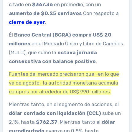
citado en
$367.36
en promedio, con un
aumento de $0,25 centavos
Con respecto a
cierre de ayer
.
Él
Banco Central (BCRA) compró US$ 20
millones
en el Mercado Único y Libre de Cambios
(MULC), que sumó la
octava jornada
consecutiva con balance positivo
.
Fuentes del mercado precisaron que -en lo que
va de agosto- la autoridad monetaria acumula
compras por alrededor de US$ 990 millones.
Mientras tanto, en el segmento de acciones, el
dólar contado con liquidación (CCL)
sube un
2,1%, hasta
$762.37
; Mientras tanto el
dólar
eurodiputado
avanza un 0,8%, hasta