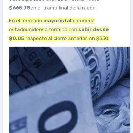
$665.78
en el tramo final de la rueda.
En el mercado
mayorista
la moneda
estadounidense terminó con
subir desde
$0.05
respecto al cierre anterior, en $350.