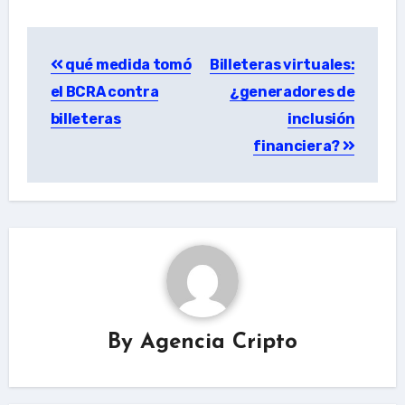
Post
qué medida tomó
Billeteras virtuales:
navigation
el BCRA contra
¿generadores de
billeteras
inclusión
financiera?
By
Agencia Cripto