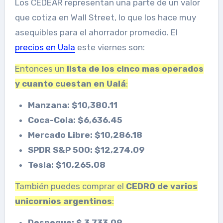
Los CEDEAR representan una parte de un valor
que cotiza en Wall Street, lo que los hace muy
asequibles para el ahorrador promedio. El
precios en Uala
este viernes son:
Entonces un
lista de los cinco mas operados
y cuanto cuestan en Ualá
:
Manzana: $10,380.11
Coca-Cola: $6,636.45
Mercado Libre: $10,286.18
SPDR S&P 500: $12,274.09
Tesla: $10,265.08
También puedes comprar el
CEDRO de varios
unicornios argentinos
:
Despegue: $ 3,733.09