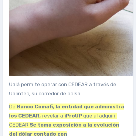
Ualá permite operar con CEDEAR a través de
Ualintec, su corredor de bolsa
De
Banco Comafi, la entidad que administra
los CEDEAR,
revelar a
iProUP
que al adquirir
CEDEAR
Se toma exposición a la evolución
del dólar contado con