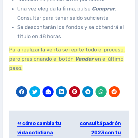
Una vez elegida la firma, pulse
Comprar
.
Consultar para tener saldo suficiente
Se descontarán los fondos y se obtendrá el
título en 48 horas
Para realizar la venta se repite todo el proceso,
pero presionando el botón
Vender
en el último
paso.
Post
cómo cambia tu
consultá padrón
navigation
vida cotidiana
2023 con tu