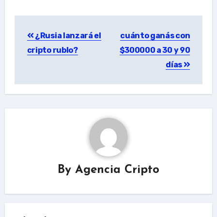
Post
¿Rusia lanzará el
cuánto ganás con
navigation
cripto rublo?
$300000 a 30 y 90
días
By
Agencia Cripto