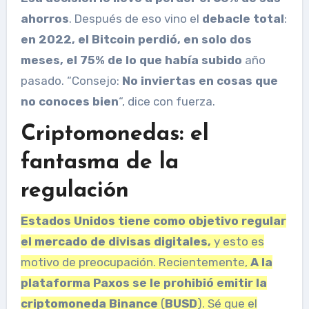
ahorros
. Después de eso vino el
debacle total
:
en 2022, el
Bitcoin perdió, en solo dos
meses, el 75% de lo que había subido
año
pasado. “Consejo:
No inviertas en cosas que
no conoces bien
“, dice con fuerza.
Criptomonedas: el
fantasma de la
regulación
Estados Unidos tiene como objetivo regular
el mercado de divisas digitales,
y esto es
motivo de preocupación. Recientemente,
A la
plataforma Paxos se le prohibió emitir la
criptomoneda Binance
(
BUSD
). Sé que el