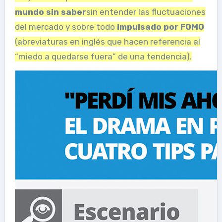
mundo sin saber
sin entender las fluctuaciones
del mercado y sobre todo
impulsado por FOMO
(abreviaturas en inglés que hacen referencia al
“miedo a quedarse fuera” de una tendencia).