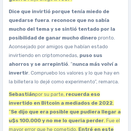
Dice que invirtió porque tenía miedo de
quedarse fuera
.
reconoce que
no sabía
mucho del tema y se sintió tentado
por la
posibilidad de ganar mucho dinero
pronto.
Aconsejado por amigos que habían estado
invirtiendo en criptomonedas,
puso sus
ahorros y se arrepintió
. “
nunca más volví a
invertir
. Compruebo los valores y lo que hay en
la billetera lo dejé como experimento”, remarca.
Sebastián
por su parte,
recuerda eso
invertido en Bitcoin a mediados de 2022
.
“
Se dijo que era posible que pudiera llegar a
u$s 100.000
y
no me lo queria perder
. Fue el
mayor error que he cometido.
Entré en este