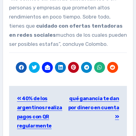
personas y empresas que prometen altos
rendimientos en poco tiempo. Sobre todo,
tienes que
cuidado con ofertas tentadoras
en redes sociales
muchos de los cuales pueden
ser posibles estafas”, concluye Colombo.
Post
40% de los
qué ganancia te dan
navigation
argentinos realiza
por dinero en cuenta
pagos con QR
regularmente