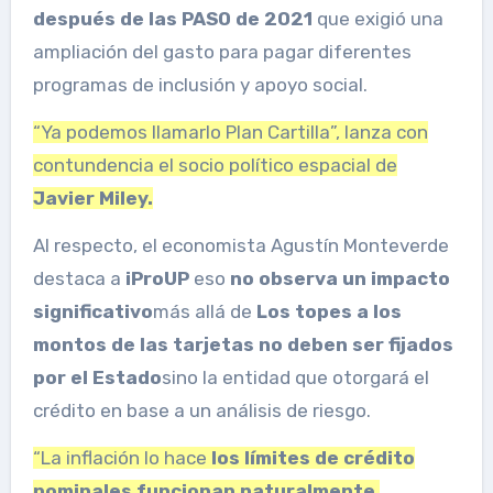
después de las PASO de 2021
que exigió una
ampliación del gasto para pagar diferentes
programas de inclusión y apoyo social.
“Ya podemos llamarlo Plan Cartilla”, lanza con
contundencia el socio político espacial de
Javier Miley.
Al respecto, el economista Agustín Monteverde
destaca a
iProUP
eso
no observa un impacto
significativo
más allá de
Los topes a los
montos de las tarjetas no deben ser fijados
por el Estado
sino la entidad que otorgará el
crédito en base a un análisis de riesgo.
“La inflación lo hace
los límites de crédito
nominales funcionan naturalmente
.