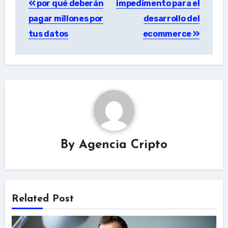
por qué deberán
impedimento para el
navigation
pagar millones por
desarrollo del
tus datos
ecommerce
By
Agencia Cripto
Related Post