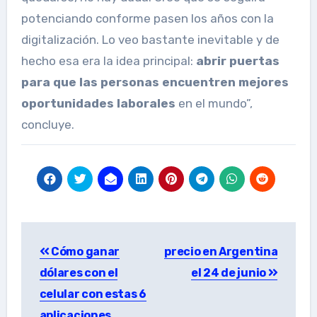
potenciando conforme pasen los años con la
digitalización. Lo veo bastante inevitable y de
hecho esa era la idea principal:
abrir puertas
para que las personas encuentren mejores
oportunidades laborales
en el mundo”,
concluye.
Post
Cómo ganar
precio en Argentina
navigation
dólares con el
el 24 de junio
celular con estas 6
aplicaciones