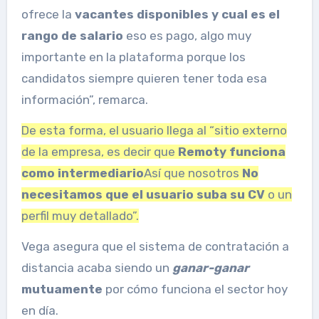
ofrece la
vacantes disponibles y cual es el
rango de salario
eso es pago, algo muy
importante en la plataforma porque los
candidatos siempre quieren tener toda esa
información”, remarca.
De esta forma, el usuario llega al “sitio externo
de la empresa, es decir que
Remoty funciona
como intermediario
Así que nosotros
No
necesitamos que el usuario suba su CV
o un
perfil muy detallado”.
Vega asegura que el sistema de contratación a
distancia acaba siendo un
ganar-ganar
mutuamente
por cómo funciona el sector hoy
en día.