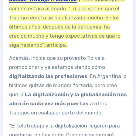
camino estará allanado. “Lo que veo es que el
trabajo remoto se ha afianzado mucho. En los
últimos años, después de la pandemia, ha
crecido mucho y tengo expectativas de que lo
siga haciendo”, anticipa.
Además, indica que su proyecto “lo va a
promocionar y ya estamos viendo cómo
digitalizando las profesiones
. En Argentina lo
hicimos quizás de manera forzada, pero creo
que la
La digitalización y la globalización nos
abrirán cada vez más puertas
a otros
trabajos en cualquier parte del mundo.
“El teletrabajo y la digitalización llegaron para
quedarse, no hay duda. Creo que se seguirá