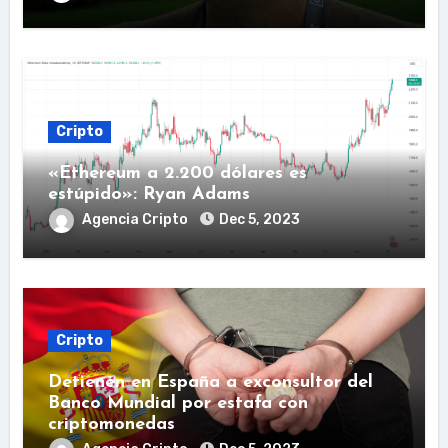
Cripto
«Ethereum a 2.200 dólares es
estúpido»: Ryan Adams
Agencia Cripto
Dec 5, 2023
Cripto
Detienen en España a exconsultor del
Banco Mundial por estafa con
criptomonedas