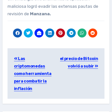
maliciosa logró evadir las extensas pautas de
revisión de
Manzana.
Post
Las
el precio de Bitcoin
navigation
criptomonedas
volvió a subir
como herramienta
para combatir la
inflación