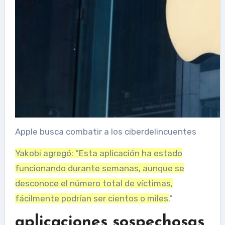
Apple busca combatir a los ciberdelincuentes
Yakobi agregó: “Esta aplicación ha estado
funcionando durante semanas, aunque se
desconoce el número total de víctimas,
fácilmente podrían ser cientos o miles.
“
aplicaciones sospechosas