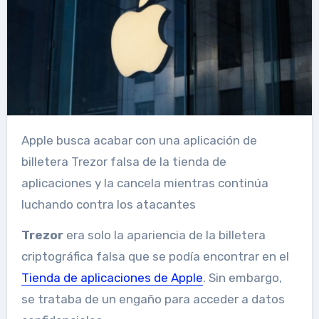
Apple busca acabar con una aplicación de
billetera Trezor falsa de la tienda de
aplicaciones y la cancela mientras continúa
luchando contra los atacantes
Trezor
era solo la apariencia de la billetera
criptográfica falsa que se podía encontrar en el
Tienda de aplicaciones de Apple
. Sin embargo,
se trataba de un engaño para acceder a datos